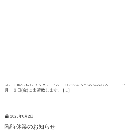
弊社では、誠に勝手ながら下記のとおり年末年始の休業を実施い
たします。 令和 7 年 12 月 27 日 (土) ～ 令和 8 年 1 月 4 日 (日)
また、通常在庫品の年内最終出荷は、12月24日(水)となりま
す。 […]
2025年7月18日
夏期休業のご案内
誠に勝手ながら、下記のとおり実施いたします。 休業日 ： ８
月１２(火) ～ ８月１３日(水) 通常在庫品の出荷業務につきまして
は、下記のとおりです。 ８月７日(木)までの受注受付分 ：８
月 ８日(金)に出荷致します。 […]
2025年6月2日
臨時休業のお知らせ