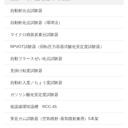
自動析出点試験器
自動軟化点試験器（環球法）
マイクロ残留炭素分試験器
RPVOT試験器（回転圧力容器式酸化安定度試験器）
自動フラースぜい化点試験器
見掛け粘度試験器
自動針入度／ちょう度試験器
ガソリン酸化安定度試験器
低温循環恒温槽 RCC-45
実在ガム試験器（空気噴射･蒸気噴射兼用）5本架