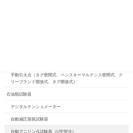
流動点・曇り点シリーズ
流動点・曇り点・目詰まり点シリーズ
引火点
自動引火点シリーズ（タグ密閉式、ペンスキーマルテンス密
閉式、クリーブランド開放式）
迅速平衡密閉法引火点（自動、手動）
手動引火点（タグ密閉式、ペンスキーマルテンス密閉式、ク
リーブランド開放式、タグ開放式）
石油類試験器
デジタルテンショメーター
自動減圧蒸留試験器
自動アニリン点試験器（U字管法）