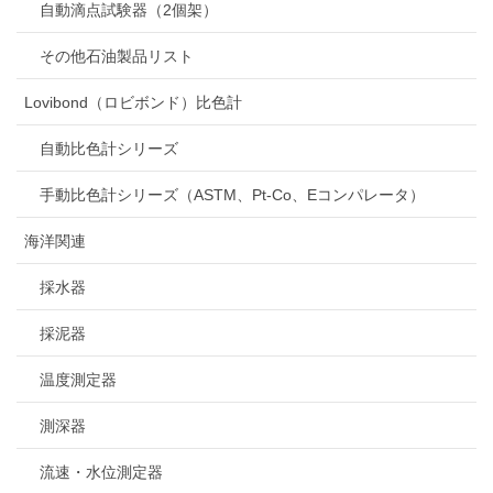
自動滴点試験器（2個架）
その他石油製品リスト
Lovibond（ロビボンド）比色計
自動比色計シリーズ
手動比色計シリーズ（ASTM、Pt-Co、Eコンパレータ）
海洋関連
採水器
採泥器
温度測定器
測深器
流速・水位測定器