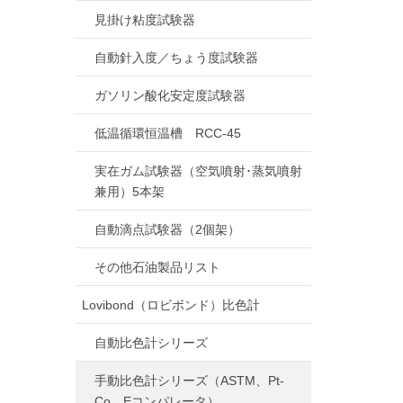
見掛け粘度試験器
自動針入度／ちょう度試験器
ガソリン酸化安定度試験器
低温循環恒温槽 RCC-45
実在ガム試験器（空気噴射･蒸気噴射
兼用）5本架
自動滴点試験器（2個架）
その他石油製品リスト
Lovibond（ロビボンド）比色計
自動比色計シリーズ
手動比色計シリーズ（ASTM、Pt-
Co、Eコンパレータ）