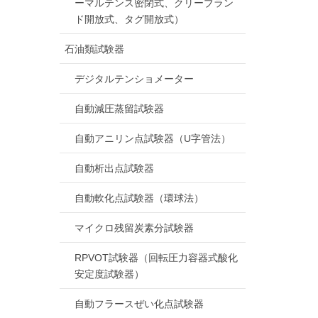
ーマルテンス密閉式、クリーブラン
ド開放式、タグ開放式）
石油類試験器
デジタルテンショメーター
自動減圧蒸留試験器
自動アニリン点試験器（U字管法）
自動析出点試験器
自動軟化点試験器（環球法）
マイクロ残留炭素分試験器
RPVOT試験器（回転圧力容器式酸化
安定度試験器）
自動フラースぜい化点試験器