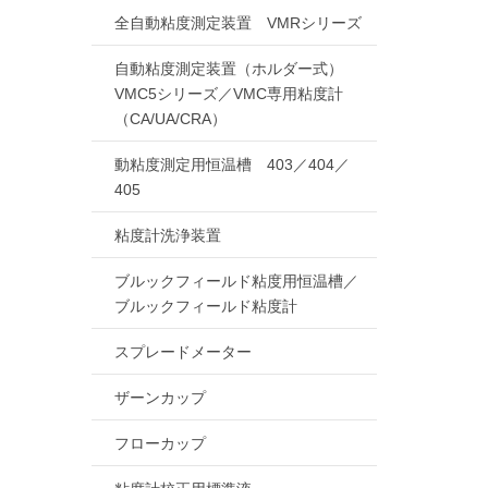
全自動粘度測定装置 VMRシリーズ
自動粘度測定装置（ホルダー式）
VMC5シリーズ／VMC専用粘度計
（CA/UA/CRA）
動粘度測定用恒温槽 403／404／
405
粘度計洗浄装置
ブルックフィールド粘度用恒温槽／
ブルックフィールド粘度計
スプレードメーター
ザーンカップ
フローカップ