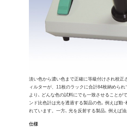
淡い色から濃い色まで正確に等級付けされ校正さ
ィルターが、11枚のラックに合計84枚納めら
より､ どんな色の試料にでも一致させることがで
ンド比色計は光を透過する製品の色､ 例えば動･
れています。一方､ 光を反射する製品､ 例え
仕様