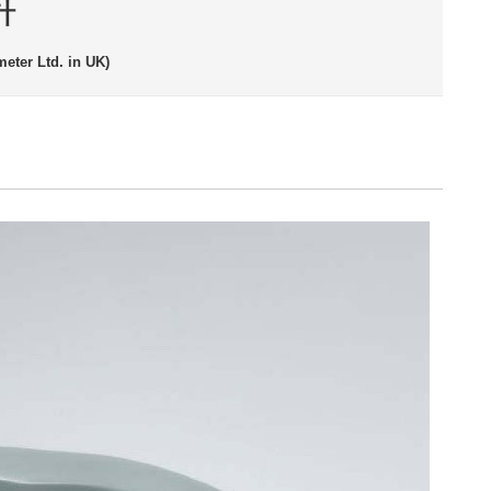
計
eter Ltd. in UK)