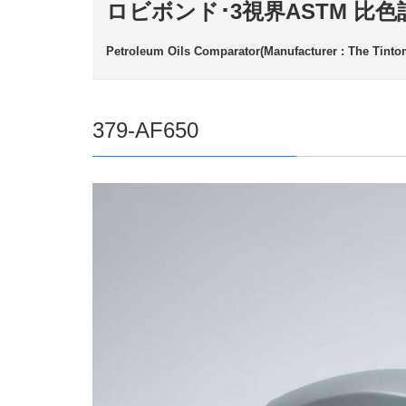
ロビボンド･3視界ASTM 比色
Petroleum Oils Comparator(Manufacturer : The Tintom
379-AF650