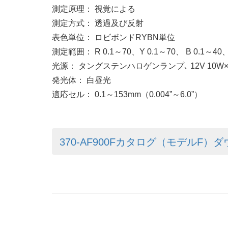
測定原理： 視覚による
測定方式： 透過及び反射
表色単位： ロビボンドRYBN単位
測定範囲： R 0.1～70、Y 0.1～70、 B 0.1～40、
光源： タングステンハロゲンランプ､ 12V 10W×
発光体： 白昼光
適応セル： 0.1～153mm（0.004”～6.0”）
370-AF900Fカタログ（モデルF）