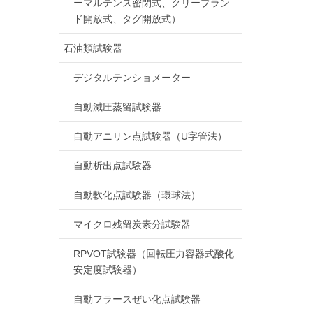
ーマルテンス密閉式、クリーブラン
ド開放式、タグ開放式）
石油類試験器
デジタルテンショメーター
自動減圧蒸留試験器
自動アニリン点試験器（U字管法）
自動析出点試験器
自動軟化点試験器（環球法）
マイクロ残留炭素分試験器
RPVOT試験器（回転圧力容器式酸化
安定度試験器）
自動フラースぜい化点試験器