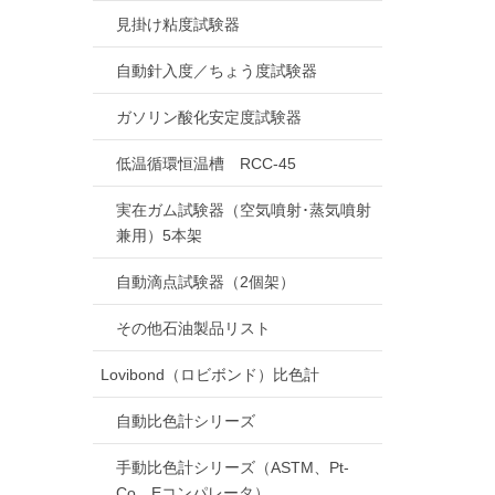
見掛け粘度試験器
自動針入度／ちょう度試験器
ガソリン酸化安定度試験器
低温循環恒温槽 RCC-45
実在ガム試験器（空気噴射･蒸気噴射
兼用）5本架
自動滴点試験器（2個架）
その他石油製品リスト
Lovibond（ロビボンド）比色計
自動比色計シリーズ
手動比色計シリーズ（ASTM、Pt-
Co、Eコンパレータ）