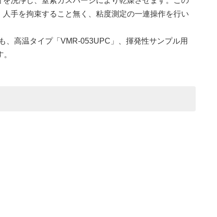
計を洗浄し、窒素ガスパージにより乾燥させます。この
、人手を拘束すること無く、粘度測定の一連操作を行い
にも、高温タイプ「VMR-053UPC」、揮発性サンプル用
す。