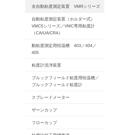
全自動粘度測定装置 VMRシリーズ
自動粘度測定装置（ホルダー式）
VMC5シリーズ／VMC専用粘度計
（CA/UA/CRA）
動粘度測定用恒温槽 403／404／
405
粘度計洗浄装置
ブルックフィールド粘度用恒温槽／
ブルックフィールド粘度計
スプレードメーター
ザーンカップ
フローカップ