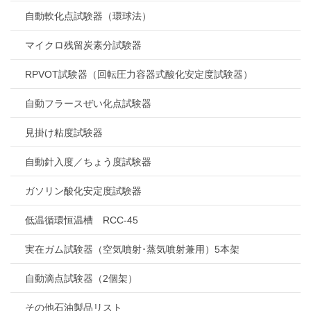
自動軟化点試験器（環球法）
マイクロ残留炭素分試験器
RPVOT試験器（回転圧力容器式酸化安定度試験器）
自動フラースぜい化点試験器
見掛け粘度試験器
自動針入度／ちょう度試験器
ガソリン酸化安定度試験器
低温循環恒温槽 RCC-45
実在ガム試験器（空気噴射･蒸気噴射兼用）5本架
自動滴点試験器（2個架）
その他石油製品リスト