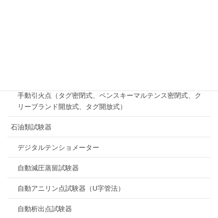
流動点・曇り点・目詰まり点シリーズ
引火点
自動引火点シリーズ（タグ密閉式、ペンスキーマルテンス密
閉式、クリーブランド開放式）
迅速平衡密閉法引火点（自動、手動）
手動引火点（タグ密閉式、ペンスキーマルテンス密閉式、ク
リーブランド開放式、タグ開放式）
石油類試験器
デジタルテンショメーター
自動減圧蒸留試験器
自動アニリン点試験器（U字管法）
自動析出点試験器